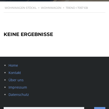
WOHNWAGEN STÖCKL
>
WOHNWAGEN
>
TREND I 7057 EB
KEINE ERGEBNISSE
Home
Kontakt
Über uns
Impressum
Datenschutz