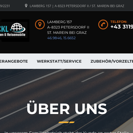
19/2231
LAMBERG 157 | A-8323 PETERSDORF II / ST. MAREIN BEI GRAZ
LAMBERG 157
TELEFON:
+43 311
A-8323 PETERSDORF II
ST. MAREIN BEI GRAZ
46.9846, 15.6652
ERANGEBOTE
WERKSTATT/SERVICE
ZUBEHÖR/VORZELT
ÜBER UNS
In unserem Familienbetrieb steht der Kunde an erster Stelle