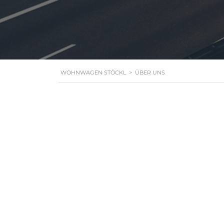
WOHNWAGEN STÖCKL
>
ÜBER UNS