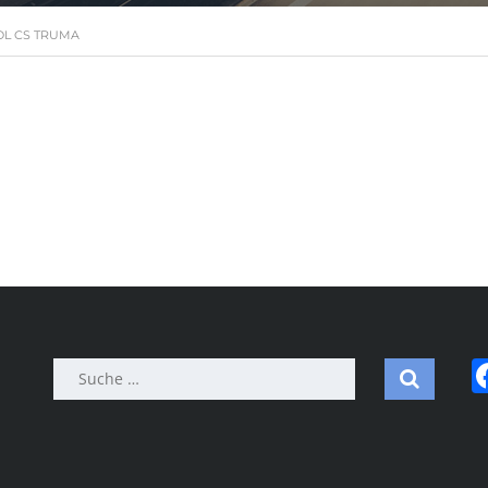
L CS TRUMA
Suche
nach: