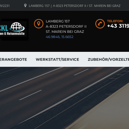
19/2231
LAMBERG 157 | A-8323 PETERSDORF II / ST. MAREIN BEI GRAZ
LAMBERG 157
TELEFON:
+43 311
A-8323 PETERSDORF II
ST. MAREIN BEI GRAZ
46.9846, 15.6652
ERANGEBOTE
WERKSTATT/SERVICE
ZUBEHÖR/VORZELT