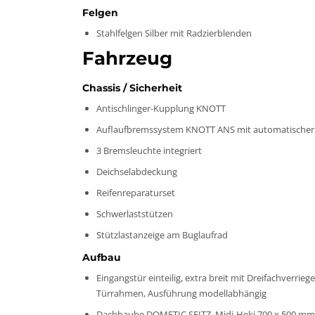
Felgen
Stahlfelgen Silber mit Radzierblenden
Fahrzeug
Chassis / Sicherheit
Antischlinger-Kupplung KNOTT
Auflaufbremssystem KNOTT ANS mit automatischer
3 Bremsleuchte integriert
Deichselabdeckung
Reifenreparaturset
Schwerlaststützen
Stützlastanzeige am Buglaufrad
Aufbau
Eingangstür einteilig, extra breit mit Dreifachverrie
Türrahmen, Ausführung modellabhängig
Dachhaube DOMETIC SEITZ. Midi-Heki 700 x 500 mm