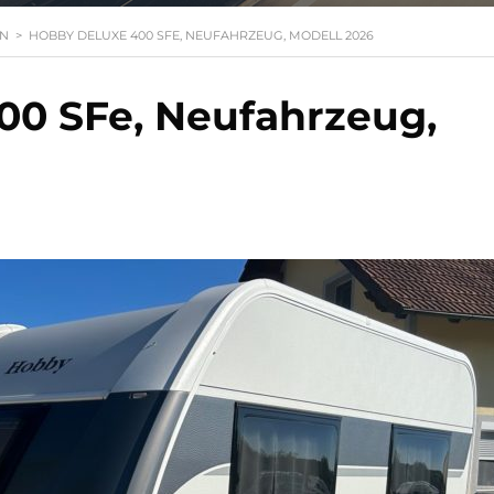
N
>
HOBBY DELUXE 400 SFE, NEUFAHRZEUG, MODELL 2026
0 SFe, Neufahrzeug,