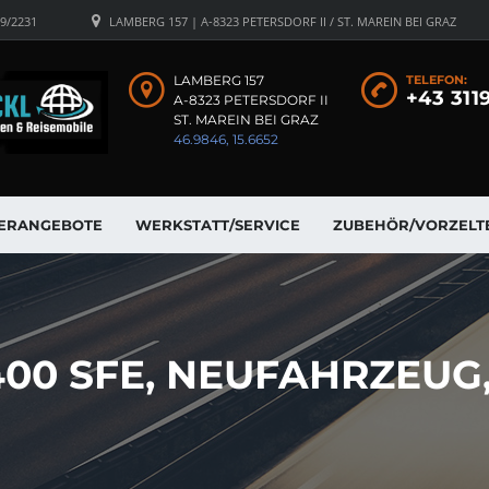
19/2231
LAMBERG 157 | A-8323 PETERSDORF II / ST. MAREIN BEI GRAZ
LAMBERG 157
TELEFON:
+43 311
A-8323 PETERSDORF II
ST. MAREIN BEI GRAZ
46.9846, 15.6652
ERANGEBOTE
WERKSTATT/SERVICE
ZUBEHÖR/VORZELT
00 SFE, NEUFAHRZEUG,