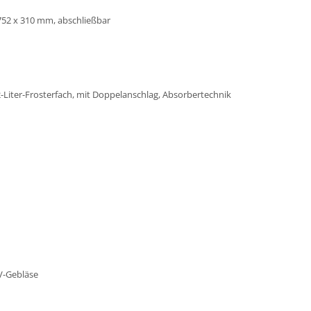
752 x 310 mm, abschließbar
12-Liter-Frosterfach, mit Doppelanschlag, Absorbertechnik
V-Gebläse