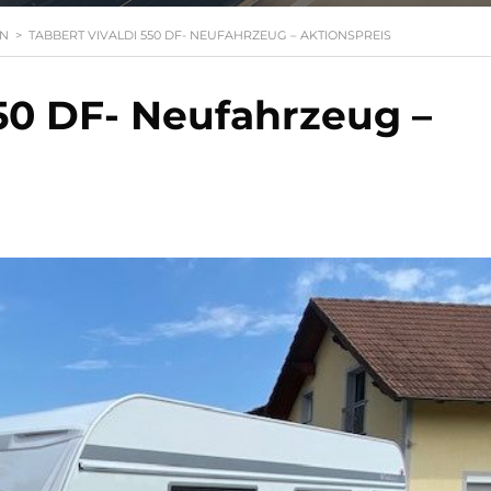
N
>
TABBERT VIVALDI 550 DF- NEUFAHRZEUG – AKTIONSPREIS
550 DF- Neufahrzeug –