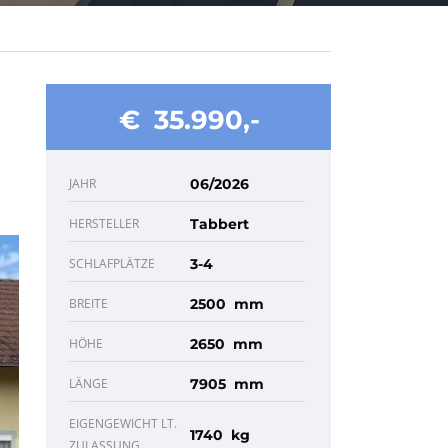
€ 35.990
JAHR
06/2026
HERSTELLER
Tabbert
SCHLAFPLÄTZE
3-4
BREITE
2500 mm
HÖHE
2650 mm
LÄNGE
7905 mm
EIGENGEWICHT LT.
1740 kg
ZULASSUNG