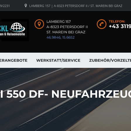
19/2231
LAMBERG 157 | A-8323 PETERSDORF II / ST. MAREIN BEI GRAZ
LAMBERG 157
TELEFON:
+43 311
A-8323 PETERSDORF II
ST. MAREIN BEI GRAZ
46.9846, 15.6652
ERANGEBOTE
WERKSTATT/SERVICE
ZUBEHÖR/VORZELT
I 550 DF- NEUFAHRZEU