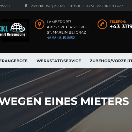
19/2231
LAMBERG 157 | A-8323 PETERSDORF II / ST. MAREIN BEI GRAZ
LAMBERG 157
TELEFON:
+43 311
A-8323 PETERSDORF II
ST. MAREIN BEI GRAZ
46.9846, 15.6652
ERANGEBOTE
WERKSTATT/SERVICE
ZUBEHÖR/VORZELT
WEGEN EINES MIETERS