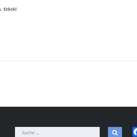
. Stöckl
Suche
nach: