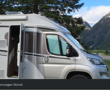
nwagen Stöckl
t