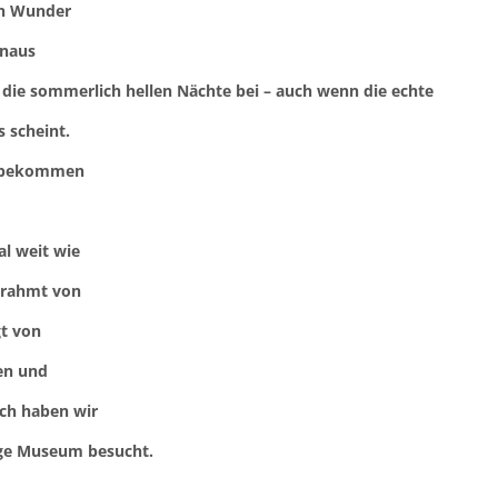
in Wunder
inaus
h die sommerlich hellen Nächte bei – auch wenn die echte
s scheint.
se bekommen
al weit wie
erahmt von
gt von
en und
ch haben wir
ige Museum besucht.