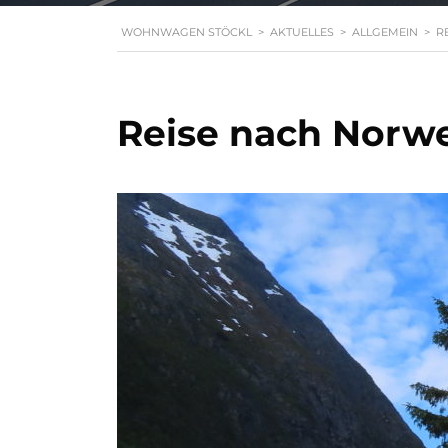
WOHNWAGEN STÖCKL
>
AKTUELLES
>
ALLGEMEIN
>
R
Reise nach Norwe