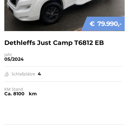
€ 79.990
Dethleffs Just Camp T6812 EB
Jahr
05/2024
Schlafplätze
4
KM Stand
Ca. 8100 km