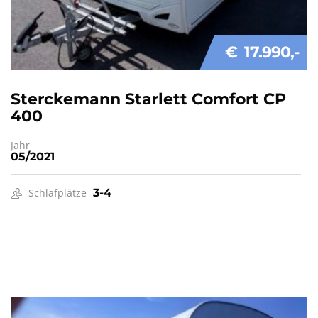
€ 17.990
Sterckemann Starlett Comfort CP
400
Jahr
05/2021
Schlafplätze
3-4