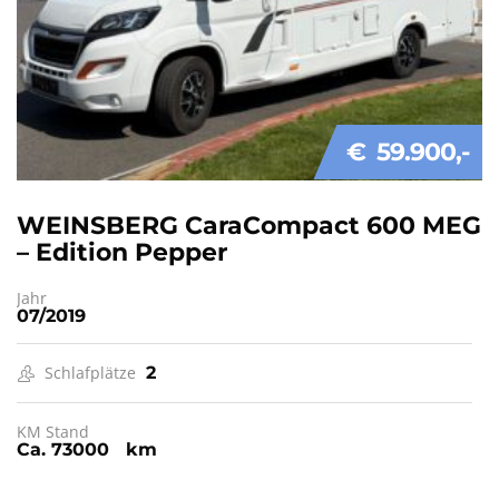
€ 59.900
WEINSBERG CaraCompact 600 MEG
– Edition Pepper
Jahr
07/2019
Schlafplätze
2
KM Stand
Ca. 73000 km